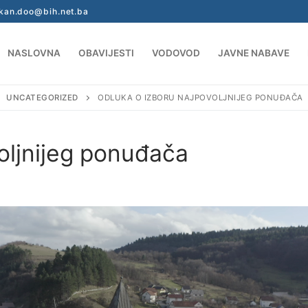
.kan.doo@bih.net.ba
NASLOVNA
OBAVIJESTI
VODOVOD
JAVNE NABAVE
UNCATEGORIZED
ODLUKA O IZBORU NAJPOVOLJNIJEG PONUĐAČA
oljnijeg ponuđača