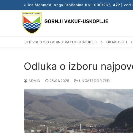
Skip
Ulica Mehmed-bega Stočanina bb ‎‎‎‎| 030/265-422 | vod
to
content
JKP VIK D.O.O GORNJI VAKUF-USKOPLJE
OBAVIJESTI
Odluka o izboru najpov
ADMIN
28/01/2025
UNCATEGORIZED
Search
for:
Naslovna
Obavijesti
Vodovod