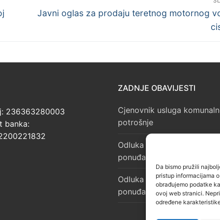
S
Next
oj
Javni oglas za prodaju teretnog motornog vo
post:
ci
ZADNJE OBAVIJESTI
Cjenovnik usluga komunaln
j: 236363280003
potrošnje
t banka:
2200221832
Odluka o izboru najpovoljni
ponuđača
Da bismo pružili najbolj
pristup informacijama 
Odluka o izboru najpovoljni
obrađujemo podatke kao 
ponuđača
ovoj web stranici. Nepr
određene karakteristike 