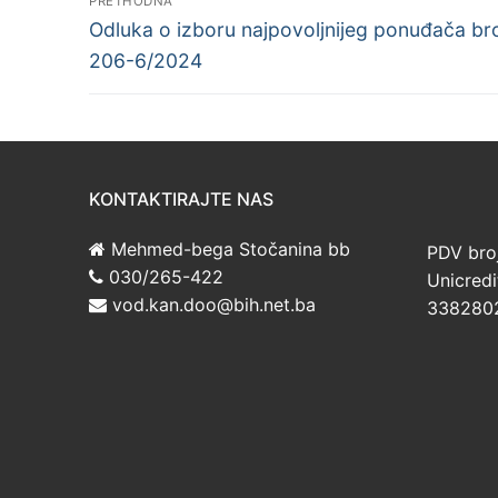
PRETHODNA
Previous
objava
Odluka o izboru najpovoljnijeg ponuđača br
post:
206-6/2024
KONTAKTIRAJTE NAS
Mehmed-bega Stočanina bb
PDV bro
030/265-422
Unicredi
vod.kan.doo@bih.net.ba
338280