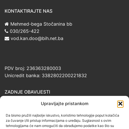
KONTAKTIRAJTE NAS
Mehmed-bega Stočanina bb
030/265-422
vod.kan.doo@bih.net.ba
PDV broj: 236363280003
Unicredit banka: 3382802200221832
ZADNJE OBAVIJESTI
Upravljajte pristankom
Cjenovnik usluga komunalne potrošnje
Da bismo pružili najbolje iskustvo, koristimo tehnologije poput kolačića
Odluka o izboru najpovoljnijeg ponuđača
za čuvanje i/ili pristup informacijama o uređaju. Suglasnost s ovim
tehnologijama će nam omogućiti da obrađujemo podatke kao što su