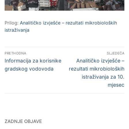
Javne nabave
Prijava kvara
Prilog:
Analitičko izvješće – rezultati mikrobioloških
Kontakt
istraživanja
Navigacija
PRETHODNA
SLJEDEĆA
objava
Previous
Next
Informacija za korisnike
Analitičko izvješće –
post:
post:
gradskog vodovoda
rezultati mikrobioloških
istraživanja za 10.
mjesec
ZADNJE OBJAVE