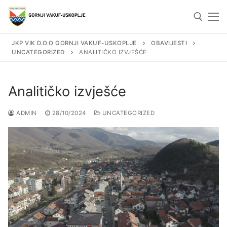
Skip
to
content
JKP VIK D.O.O GORNJI VAKUF-USKOPLJE
OBAVIJESTI
UNCATEGORIZED
ANALITIČKO IZVJEŠĆE
Search for:
Analitičko izvješće
ADMIN
28/10/2024
UNCATEGORIZED
Search
for:
Naslovna
Obavijesti
Vodovod