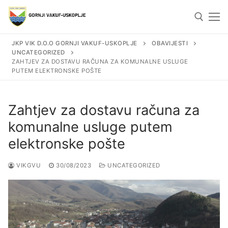
Skip
to
content
JKP VIK D.O.O GORNJI VAKUF-USKOPLJE
OBAVIJESTI
UNCATEGORIZED
Search for:
ZAHTJEV ZA DOSTAVU RAČUNA ZA KOMUNALNE USLUGE
PUTEM ELEKTRONSKE POŠTE
Zahtjev za dostavu računa za
komunalne usluge putem
Search
for:
elektronske pošte
Naslovna
VIKGVU
30/08/2023
UNCATEGORIZED
Obavijesti
Vodovod