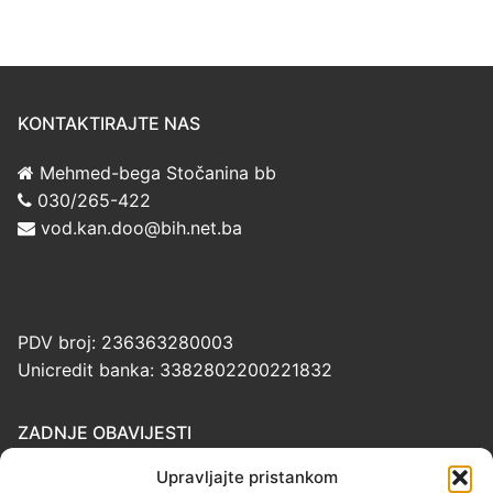
KONTAKTIRAJTE NAS
Mehmed-bega Stočanina bb
030/265-422
vod.kan.doo@bih.net.ba
PDV broj: 236363280003
Unicredit banka: 3382802200221832
ZADNJE OBAVIJESTI
Upravljajte pristankom
Cjenovnik usluga komunalne potrošnje