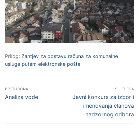
Javne nabave
Prijava kvara
Kontakt
Prilog:
Zahtjev za dostavu računa za komunalne
usluge putem elektronske pošte
Navigacija
PRETHODNA
SLJEDEĆA
objava
Previous
Next
Analiza vode
Javni konkurs za izbor i
post:
post:
imenovanja članova
nadzornog odbora